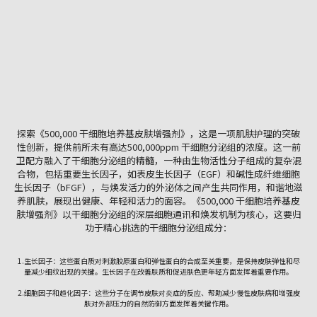
探索《500,000 干细胞培养基皮肤增强剂》，这是一项肌肤护理的突破
性创新，提供前所未有高达500,000ppm 干细胞分泌组的浓度。这一前
卫配方融入了干细胞分泌组的精髓，一种由生物活性分子组成的复杂混
合物，包括重要生长因子，如表皮生长因子（EGF）和碱性成纤维细胞
生长因子（bFGF），与焕发活力的外泌体之间产生共同作用，和谐地滋
养肌肤，展现出健康、年轻和活力的面容。《500,000 干细胞培养基皮
肤增强剂》以干细胞分泌组的深层细胞通讯和焕发机制为核心，这要归
功于精心挑选的干细胞分泌组成分：
1.生长因子：这些蛋白质对刺激胶原蛋白和弹性蛋白的合成至关重要，是保持皮肤弹性和尽
量减少细纹出现的关键。生长因子在改善肤质和促进肤色更年轻方面发挥着重要作用。
2.细胞因子和趋化因子：这些分子在调节皮肤对炎症的反应、帮助减少慢性皮肤病和增强皮
肤对外部压力的自然防御方面发挥着关键作用。